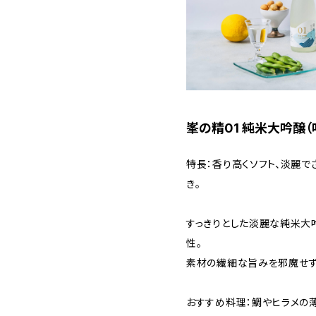
峯の精01 純米大吟醸（
特長：香り高くソフト、淡麗で
き。
すっきりとした淡麗な純米大
性。
素材の繊細な旨みを邪魔せず
おすすめ料理：鯛やヒラメの