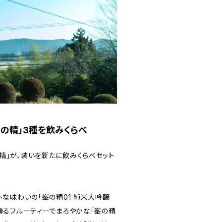
の精」3種を飲みくらべ
精」が、装いを新たに飲みくらべセット
トな味わいの「峯の精01 純米大吟醸
誇るフルーティーでまろやかな「峯の精