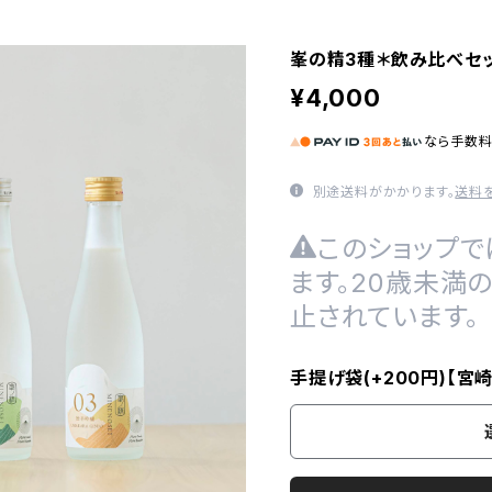
峯の精3種＊飲み比べセッ
¥4,000
なら
手数
別途送料がかかります。
送料
このショップで
ます。20歳未満
止されています。
手提げ袋(+200円)【宮