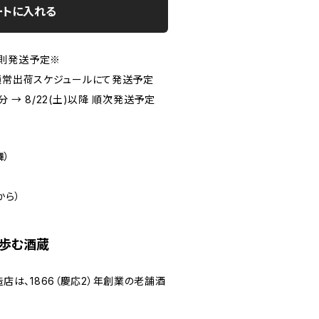
ートに入れる
変則発送予定※
、通常出荷スケジュールにて発送予定
文分 → 8/22(土)以降 順次発送予定
舞）
から）
に歩む酒蔵
は、1866（慶応2）年創業の老舗酒