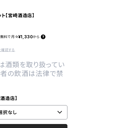
ト【宮崎酒造店】
¥1,330
料無料で
月々
から
を確認する
は酒類を取り扱ってい
の者の飲酒は法律で禁
崎酒造店】
選択なし