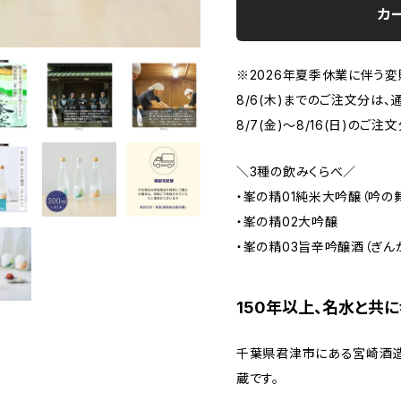
カ
※2026年夏季休業に伴う
8/6(木)までのご注文分は
8/7(金)～8/16(日)のご注
＼3種の飲みくらべ／
・峯の精01純米大吟醸（吟の
・峯の精02大吟醸
・峯の精03旨辛吟醸酒（ぎん
150年以上、名水と共
千葉県君津市にある宮崎酒造店
蔵です。