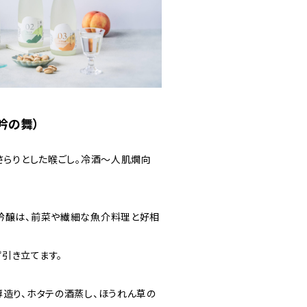
吟の舞）
さらりとした喉ごし。冷酒〜人肌燗向
吟醸は、前菜や繊細な魚介料理と好相
引き立てます。
薄造り、ホタテの酒蒸し、ほうれん草の