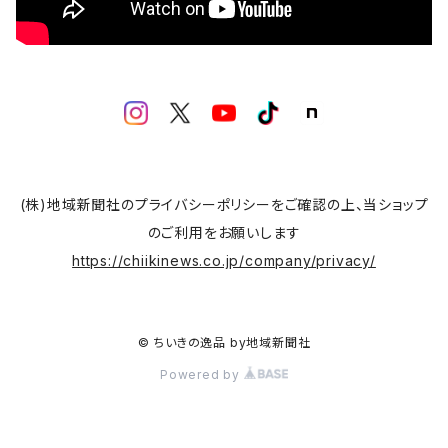
宮崎酒造店
松原レンコンファーム
自家製ハムソーセージ俊五郎
与三郎の豆
(株)地域新聞社のプライバシーポリシーをご確認の上、当ショップ
のご利用をお願いします
大平商店
https://chiikinews.co.jp/company/privacy/
オオノ農園
© ちいきの逸品 by地域新聞社
木村ピーナッツ
Powered by
豆処生形