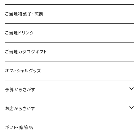
ご当地和菓子・煎餅
ご当地ドリンク
ご当地カタログギフト
オフィシャルグッズ
予算からさがす
～2,500円
お店からさがす
～4,000円
飯村養蜂
ギフト・贈答品