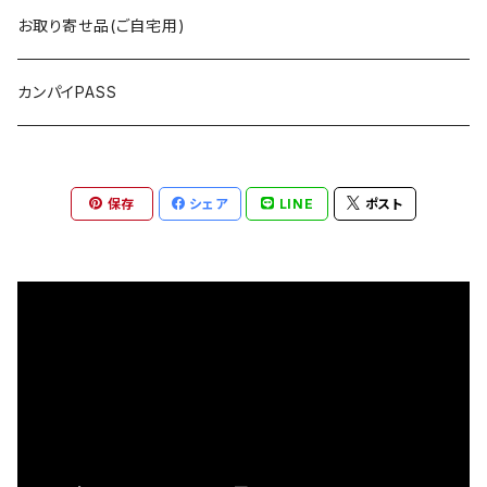
～5,000円
海光物産
お取り寄せ品(ご自宅用)
5,000円以上
まるい鮮魚店
カンパイPASS
RICE MEET U（ライスミーチュー）
保存
シェア
LINE
ポスト
GIBIER JAPON（ジビエジャポン）
グリーンポート・エージェンシー
ジェリービーンズ
パティスリー・ティエラ