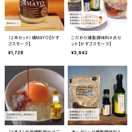
（２本セット）燻MAYO【かず
こだわり燻製調味料４点セ
さスモーク】
ット【かずさスモーク】
¥1,728
¥3,942
（２本入）元祖燻製卵かけご
オーガニック燻製調味料３