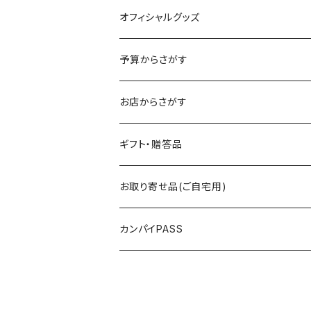
オフィシャルグッズ
予算からさがす
～2,500円
お店からさがす
～4,000円
飯村養蜂
ギフト・贈答品
～5,000円
海光物産
お取り寄せ品(ご自宅用)
5,000円以上
まるい鮮魚店
カンパイPASS
RICE MEET U（ライスミーチュー）