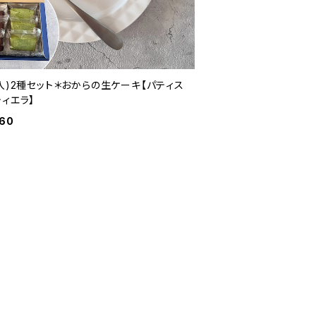
入)2種セット＊おからの生ケーキ【パティス
ィエラ】
960