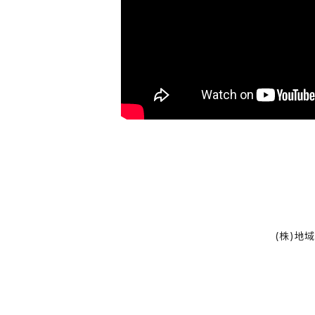
大平商店
オオノ農園
木村ピーナッツ
豆処生形
ファーム根本
(株)地
米粉ワッフルクレープ+naturi
お菓子工房はぁもにぃ