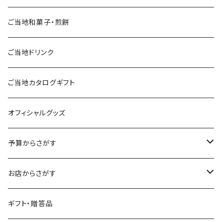
ご当地和菓子・煎餅
ご当地ドリンク
ご当地カタログギフト
オフィシャルグッズ
予算からさがす
～2,500円
お店からさがす
～4,000円
飯村養蜂
ギフト・贈答品