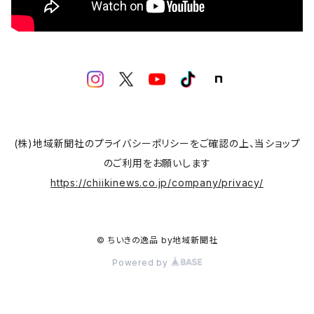
宮崎酒造店
松原レンコンファーム
自家製ハムソーセージ俊五郎
与三郎の豆
(株)地域新聞社のプライバシーポリシーをご確認の上、当ショップ
のご利用をお願いします
大平商店
https://chiikinews.co.jp/company/privacy/
オオノ農園
© ちいきの逸品 by地域新聞社
木村ピーナッツ
Powered by
豆処生形