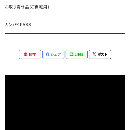
～5,000円
海光物産
お取り寄せ品(ご自宅用)
5,000円以上
まるい鮮魚店
カンパイPASS
RICE MEET U（ライスミーチュー）
保存
シェア
LINE
ポスト
GIBIER JAPON（ジビエジャポン）
グリーンポート・エージェンシー
ジェリービーンズ
パティスリー・ティエラ