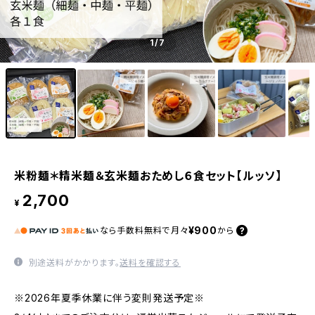
1
/7
米粉麺＊精米麺＆玄米麺おためし６食セット【ルッソ】
2,700
¥
¥900
なら
手数料無料で
月々
から
別途送料がかかります。
送料を確認する
※2026年夏季休業に伴う変則発送予定※