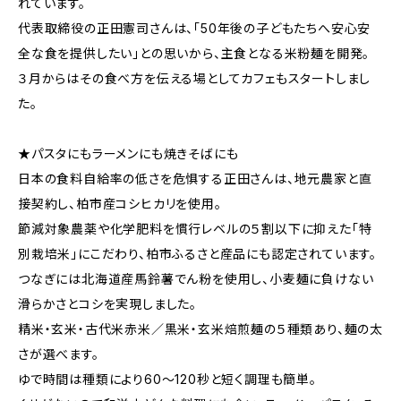
れています。
代表取締役の正田憲司さんは、「50年後の子どもたちへ安心安
全な食を提供したい」との思いから、主食となる米粉麺を開発。
３月からはその食べ方を伝える場としてカフェもスタートしまし
た。
★パスタにもラーメンにも焼きそばにも
日本の食料自給率の低さを危惧する正田さんは、地元農家と直
接契約し、柏市産コシヒカリを使用。
節減対象農薬や化学肥料を慣行レベルの５割以下に抑えた「特
別栽培米」にこだわり、柏市ふるさと産品にも認定されています。
つなぎには北海道産馬鈴薯でん粉を使用し、小麦麺に負けない
滑らかさとコシを実現しました。
精米・玄米・古代米赤米／黒米・玄米焙煎麺の５種類あり、麺の太
さが選べます。
ゆで時間は種類により60〜120秒と短く調理も簡単。