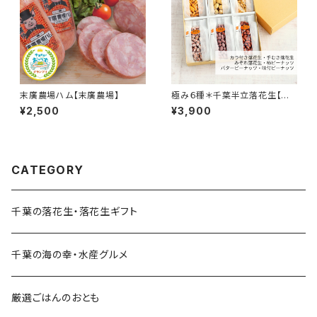
末廣農場ハム【末廣農場】
極み６種＊千葉半立落花生【木
村ピーナッツ】
¥2,500
¥3,900
CATEGORY
千葉の落花生・落花生ギフト
千葉の海の幸・水産グルメ
厳選ごはんのおとも