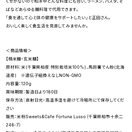
くせがないので和洋中どんな料理にも合い、ラーメン、パスタ、そ
ばなどあらゆる麺料理で代用できます。
「食を通して心と体の健康をサポートしたい」と正田さん。
おいしく楽しく食生活を見直してみませんか。
＜商品情報＞
【精米麺・玄米麺】
原材料：米(千葉県柏産 特別栽培米100%)、馬鈴薯でん粉(北海
道産) ※遺伝子組換えなしNON-GMO
内容量：120g
賞味期限：製造日より180日
保存方法：直射日光・高温多湿を避けて冷暗所にて保存してくだ
さい
販売：米粉Sweets&Cafe Fortuna Lusso（千葉県柏市十余二
248-7）