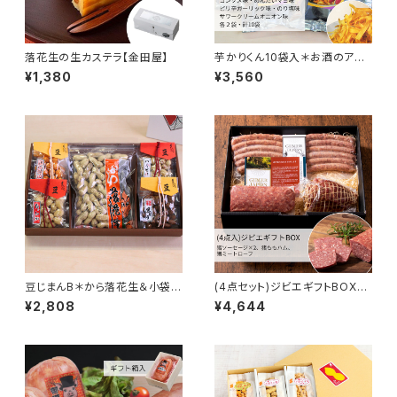
落花生の生カステラ【金田屋】
芋かりくん10袋入＊お酒のアテ
におすすめセット【國乃や】
¥1,380
¥3,560
豆じまんB＊から落花生＆小袋４
(4点セット)ジビエギフトBOX
種セット【与三郎の豆】
【ジビエジャポン】
¥2,808
¥4,644