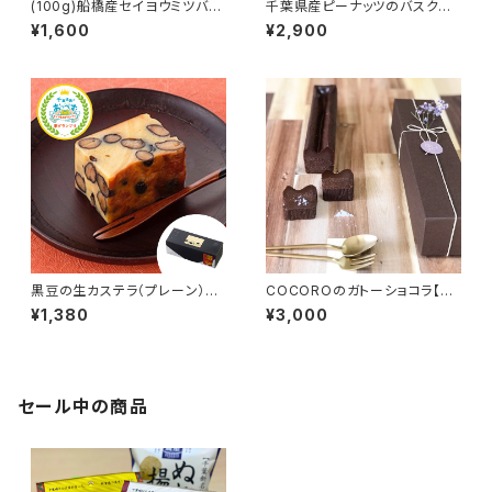
(100g)船橋産セイヨウミツバチ
千葉県産ピーナッツのバスクチ
の百花蜜【オフィス蜂八】
ーズケーキ【菓子屋mofu】
¥1,600
¥2,900
黒豆の生カステラ（プレーン）
COCOROのガトーショコラ【お
【金田屋】
菓子工房COCORO】
¥1,380
¥3,000
セール中の商品