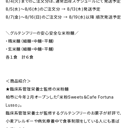
8/4(火)までのご注文分は、通常出荷スケジュールにて発送予定
8/5(水)～8/6(木)のご注文分 → 8/13(木)発送予定
8/7(金)～8/16(日)のご注文分 → 8/19(水)以降 順次発送予定
＼グルテンフリーの安心安全な米粉麺／
・精米麺（細麺・中麺・平麺）
・玄米麺（細麺・中麺・平麺）
各１食 計６食
＜商品紹介＞
★臨床系管理栄養士監修の米粉麺
柏市に今年２月オープンした「米粉Sweets＆Cafe Fortuna
Lusso」。
臨床系管理栄養士が監修するグルテンフリーのお菓子が好評で、
小麦アレルギーや病気療養中で食事制限をしている人にも喜ば