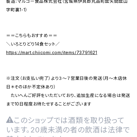
製造：マルコー食品株式会社（宮城県伊具郡丸森町舘矢間舘山
字町裏1-1）
＝＝こちらもおすすめ＝＝
＼いろとりどり14食セット／
https://mart.chiicomi.com/items/73791621
※注文（お支払い完了）より３～７営業日後の発送（月～木店休
日＊そのほか不定休あり）
たいへんご好評をいただいており、追加生産になる場合は発送
まで10日程度お待たせすることがございます
このショップでは酒類を取り扱って
います。20歳未満の者の飲酒は法律で