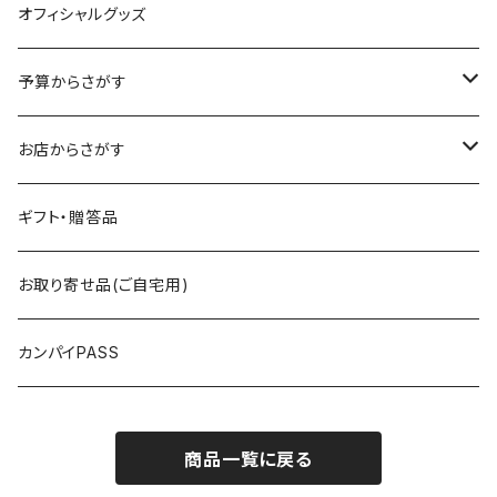
オフィシャルグッズ
予算からさがす
～2,500円
お店からさがす
～4,000円
飯村養蜂
ギフト・贈答品
～5,000円
海光物産
お取り寄せ品(ご自宅用)
5,000円以上
まるい鮮魚店
カンパイPASS
RICE MEET U（ライスミーチュー）
商品一覧に戻る
GIBIER JAPON（ジビエジャポン）