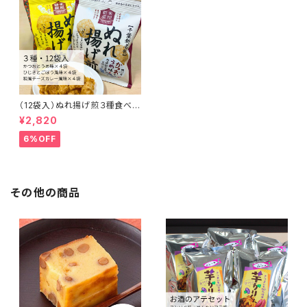
（12袋入）ぬれ揚げ煎３種食べく
らべセット【米屋新蔵】
¥2,820
6%OFF
その他の商品