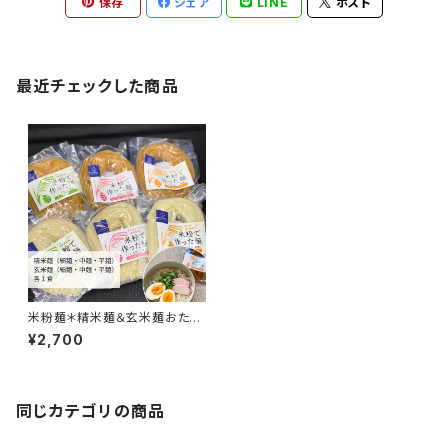
保存
シェア
LINE
ポスト
最近チェックした商品
米粉麺＊精米麺＆玄米麺おため
し６食セット【ルッソ】
¥2,700
同じカテゴリの商品