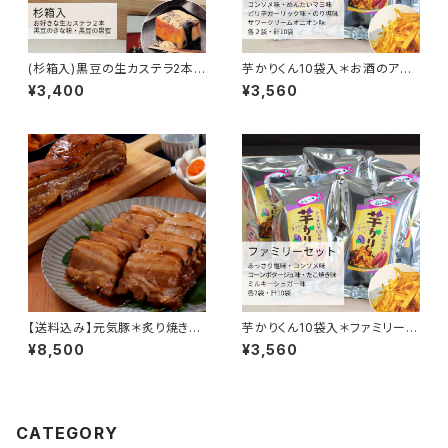
(杉箱入)黒豆の生カステラ2本セ
芋かりくん10袋入＊お酒のアテ
ット【金田屋】
におすすめセット【國乃や】
¥3,400
¥3,560
【送料込み】元気豚＊炙り焼きチ
芋かりくん10袋入＊ファミリーや
ャーシューセット(2個入)【ジェリ
リピーターにおすすめセット【國
¥8,500
¥3,560
ービーンズ】
乃や】
CATEGORY