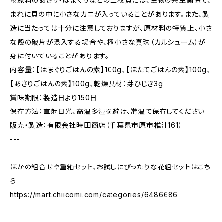
※原料のあさり・はまぐりなどの二枚貝には、生物の共生関係で、
まれに貝の中に小さなカニが入っていることがあります。また、製
造に当たっては十分に注意しておりますが、原材料の特質上、小さ
な殻の破片が混入する場合や、極小さな真珠（カルシューム）が
身に付いていることがあります。
内容量：【はまぐりごはんの素】100g、【ほたてごはんの素】100g、
【あさりごはんの素】100g、乾燥具材：芽ひじき3g
賞味期限：製造日より150日
保存方法：直射日光、高温多湿を避け、常温で保存してください
販売・製造：有限会社時田商店（千葉県市原市椎津161）
---
ほかの組合せや重箱セット、お試しにぴったりな花組セットはこち
ら
https://mart.chiicomi.com/categories/6486686