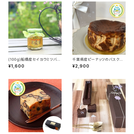
(100g)船橋産セイヨウミツバチ
千葉県産ピーナッツのバスクチ
の百花蜜【オフィス蜂八】
ーズケーキ【菓子屋mofu】
¥1,600
¥2,900