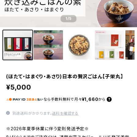
1
/5
(ほたて・はまぐり・あさり)日本の贅沢ごはん【子栄丸】
¥5,000
¥1,660
なら
手数料無料で
月々
から
別途送料がかかります。
送料を確認する
※2026年夏季休業に伴う変則発送予定※