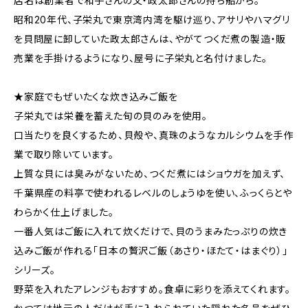
店名は創業者で和子さんの父・政太郎さんの持ち船から。
昭和20年代、子栄丸で東京湾内湾を駆け巡り、アサリやハマグリ
を貝問屋に卸していた政太郎さんは、やがてつくだ煮の製造・販
売業を手掛けるようになり、屋号に子栄丸と名付けました。
★家庭でもぜいたくな炊き込みご飯を
子栄丸では栄養を蓄えた旬の貝のみを使用。
口当たりを良くするため、貝殻や、真珠のようなカルシウムを手作
業で取り除いています。
上質な貝には臭みがないため、つくだ煮にはショウガを加えず、
千葉県産の料亭で使われるレベルのしょうゆを使い、ふっくらとや
わらかく仕上げました。
一番人気はご飯に入れて炊くだけで、貝のうまみたっぷりの炊き
込みご飯が作れる「日本の贅沢ご飯（あさり・ほたて・はまぐり）」
シリーズ。
野菜を入れたアレンジもおすすめ。食卓に彩りを添えてくれます。