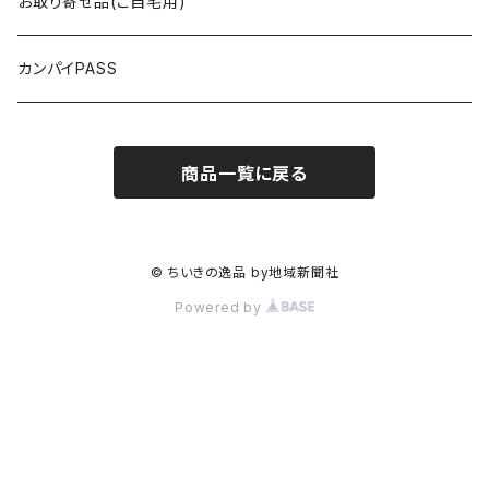
～5,000円
海光物産
お取り寄せ品(ご自宅用)
5,000円以上
まるい鮮魚店
カンパイPASS
RICE MEET U（ライスミーチュー）
商品一覧に戻る
GIBIER JAPON（ジビエジャポン）
グリーンポート・エージェンシー
© ちいきの逸品 by地域新聞社
Powered by
ジェリービーンズ
パティスリー・ティエラ
宮崎酒造店