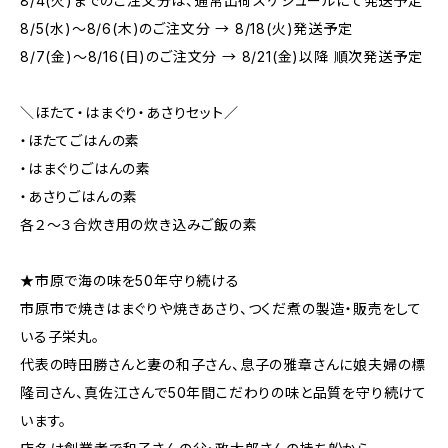
8/4(火)までのご注文分は、通常出荷スケジュールにて発送予定
8/5(水)～8/6(木)のご注文分 → 8/18(火)発送予定
8/7(金)～8/16(日)のご注文分 → 8/21(金)以降 順次発送予定
＼ほたて・はまぐり・あさりセット／
・ほたてごはんの素
・はまぐりごはんの素
・あさりごはんの素
各２～３合炊き用の炊き込みご飯の素
★市原で海の味を50年守り続ける
市原市で焼きはまぐりや焼きあさり、つくだ煮の製造・販売をして
いる子栄丸。
代表の時田勝さんと妻の和子さん、息子の雅章さんに娘夫婦の標
隆司さん、真佐江さんで50年間こだわりの味と品質を守り続けて
います。