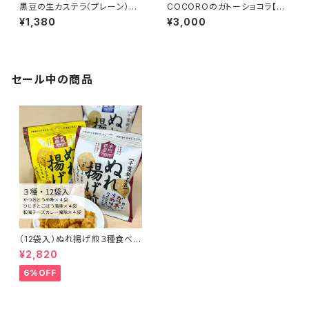
黒豆の生カステラ（プレーン）
COCOROのガトーショコラ【お
【金田屋】
菓子工房COCORO】
¥1,380
¥3,000
セール中の商品
（12袋入）ぬれ揚げ煎３種食べく
らべセット【米屋新蔵】
¥2,820
6%OFF