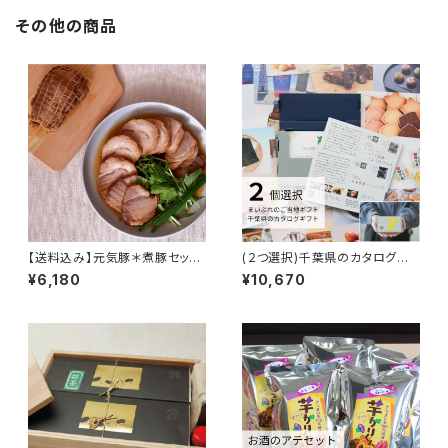
その他の商品
【送料込み】元気豚＊煮豚セット
(２つ選択)千葉県のカタログギフ
(5個入)【ジェリービーンズ】
ト＊まいぷれのご当地ギフト【フ
¥6,180
¥10,670
ューチャーリンクネットワーク】