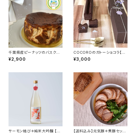
千葉県産ピーナッツのバスクチ
COCOROのガトーショコラ【お
ーズケーキ【菓子屋mofu】
菓子工房COCORO】
¥2,900
¥3,000
サーモン結び＊純米大吟醸 【宮
【送料込み】元気豚＊煮豚セット
崎酒造店】
(5個入)【ジェリービーンズ】