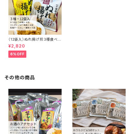
（12袋入）ぬれ揚げ煎３種食べく
らべセット【米屋新蔵】
¥2,820
6%OFF
その他の商品