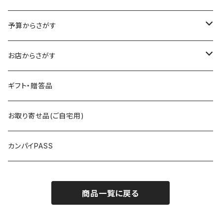
予算からさがす
～2,500円
お店からさがす
～4,000円
飯村養蜂
ギフト・贈答品
～5,000円
海光物産
お取り寄せ品(ご自宅用)
5,000円以上
まるい鮮魚店
カンパイPASS
RICE MEET U（ライスミーチュー）
商品一覧に戻る
GIBIER JAPON（ジビエジャポン）