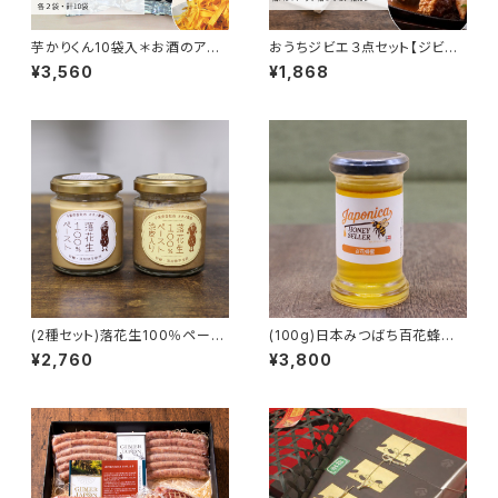
芋かりくん10袋入＊お酒のアテ
おうちジビエ３点セット【ジビエ
におすすめセット【國乃や】
ジャポン】
¥3,560
¥1,868
(2種セット)落花生100％ペース
(100g)日本みつばち百花蜂蜜
ト【オオノ農園】
【エフプラス】
¥2,760
¥3,800