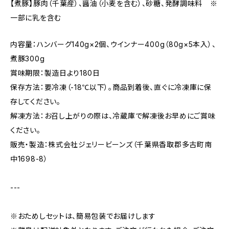
【煮豚】豚肉（千葉産）、醤油（小麦を含む）、砂糖、発酵調味料 ※
一部に乳を含む
内容量：ハンバーグ140g×2個、ウインナー400g（80g×5本入）、
煮豚300g
賞味期限：製造日より180日
保存方法：要冷凍（-18℃以下）。商品到着後、直ぐに冷凍庫に保
存してください。
解凍方法：お召し上がりの際は、冷蔵庫で解凍後お早めにご賞味
ください。
販売・製造：株式会社ジェリービーンズ（千葉県香取郡多古町南
中1698-8）
---
※おためしセットは、簡易包装でお届けします