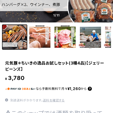
1
/11
元気豚＊ちいきの逸品お試しセット(3種4品)【ジェリー
ビーンズ】
3,780
¥
¥1,260
なら
手数料無料で
月々
から
別途送料がかかります。
送料を確認する