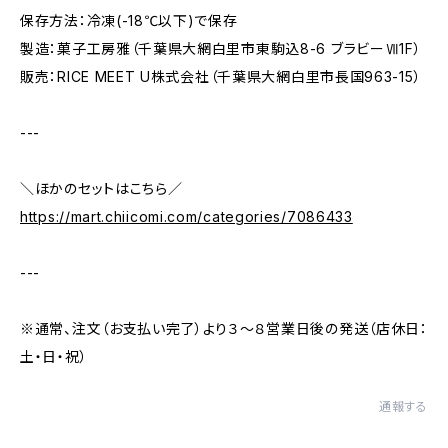
保存方法：冷凍(-18℃以下)で保存
製造：菓子工房雅（千葉県大網白里市東駒込8-6 ブラビーⅦ1F）
販売：RICE MEET U株式会社（千葉県大網白里市長国963-15）
---
＼ほかのセットはこちら／
https://mart.chiicomi.com/categories/7086433
---
※通常、注文（お支払い完了）より３～８営業日後の発送（店休日：
土・日・祝）
通報する