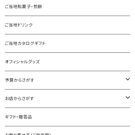
ご当地和菓子・煎餅
ご当地ドリンク
ご当地カタログギフト
オフィシャルグッズ
予算からさがす
～2,500円
お店からさがす
～4,000円
飯村養蜂
ギフト・贈答品
～5,000円
海光物産