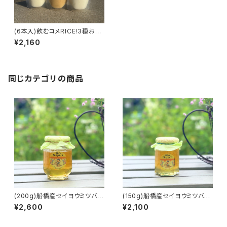
(6本入)飲むコメRICE!3種お試
しセット【RICEMEETU】
¥2,160
同じカテゴリの商品
(200g)船橋産セイヨウミツバチ
(150g)船橋産セイヨウミツバチ
の百花蜜【オフィス蜂八】
の百花蜜【オフィス蜂八】
¥2,600
¥2,100