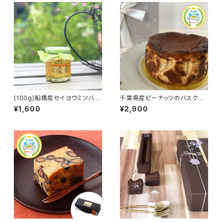
(100g)船橋産セイヨウミツバチ
千葉県産ピーナッツのバスクチ
の百花蜜【オフィス蜂八】
ーズケーキ【菓子屋mofu】
¥1,600
¥2,900