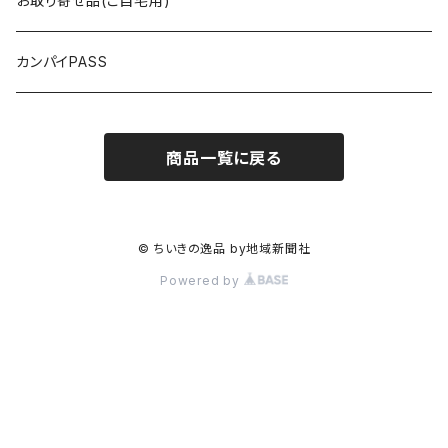
お取り寄せ品(ご自宅用)
5,000円以上
まるい鮮魚店
カンパイPASS
RICE MEET U（ライスミーチュー）
商品一覧に戻る
GIBIER JAPON（ジビエジャポン）
グリーンポート・エージェンシー
© ちいきの逸品 by地域新聞社
Powered by
ジェリービーンズ
パティスリー・ティエラ
宮崎酒造店