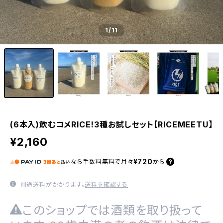
1
/11
(6本入)飲むコメRICE!3種お試しセット【RICEMEETU】
¥2,160
¥720
なら
手数料無料で
月々
から
別途送料がかかります。
送料を確認する
このショップでは酒類を取り扱って