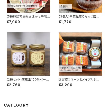
(5種8枚)南房総おまかせ干物セ
(3個入)千葉県産Qなっつ落花
ット【まるい鮮魚店】
生ぜんざい【オオノ農園】
¥7,000
¥1,770
(2種セット)落花生100％ペース
きび糖スコーンとメイプルシロッ
ト【オオノ農園】
プセット【花押】
¥2,760
¥3,200
CATEGORY