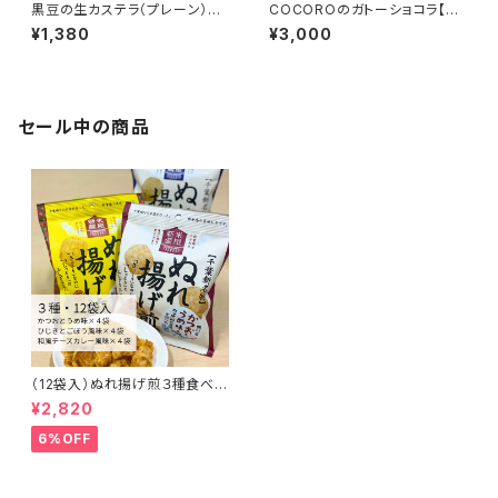
黒豆の生カステラ（プレーン）
COCOROのガトーショコラ【お
【金田屋】
菓子工房COCORO】
¥1,380
¥3,000
セール中の商品
（12袋入）ぬれ揚げ煎３種食べく
らべセット【米屋新蔵】
¥2,820
6%OFF