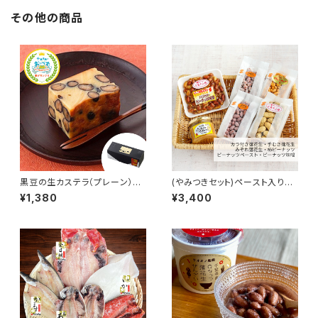
その他の商品
黒豆の生カステラ（プレーン）
(やみつきセット)ペースト入り詰
【金田屋】
合せ【木村ピーナッツ】
¥1,380
¥3,400