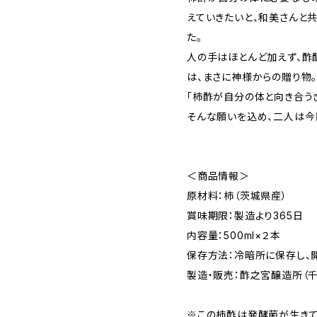
えていきたいと、和美さんと
た。
人の手はほとんど加えず、酢
は、まさに神様からの贈り物
「柿酢が自分の体と向き合う
そんな願いを込め、二人は今
＜商品情報＞
原材料：柿（茨城県産）
賞味期限：製造より365日
内容量：500ml×２本
保存方法：冷暗所に保存し、
製造・販売：酢之宮醸造所（千
※この柿酢は発酵菌が生きて