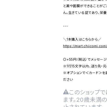
と澱や菌膜ができることがご
ん。生きている証であり、栄養
---
＼1本購入はこちらから／
https://mart.chiicomi.co
◎+55円（税込）でメッセー
※1行15文字以内、送り先・
※オプションで＜カード＞を
ださい
このショップで
ます。20歳未満