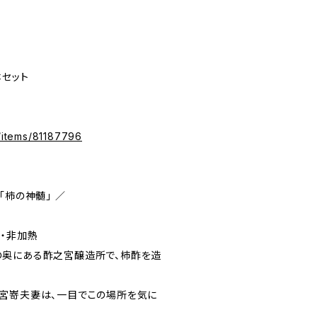
本セット
m/items/81187796
「柿の神髄」 ／
・非加熱
の奥にある酢之宮醸造所で、柿酢を造
宮嵜夫妻は、一目でこの場所を気に