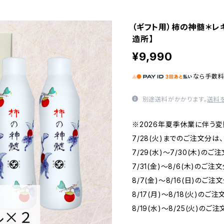
（ギフト用）柿の神髄＊レ
造所】
¥9,990
なら
手数
別途送料がかかります。
送料
※2026年夏季休業に伴う
7/28(火)までのご注文分
7/29(水)～7/30(木)のご
7/31(金)～8/6(木)のご注
8/7(金)～8/16(日)のご注
8/17(月)～8/18(火)のご
8/19(水)～8/25(火)のご