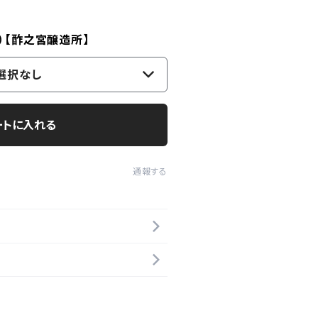
）【酢之宮醸造所】
選択なし
ートに入れる
通報する