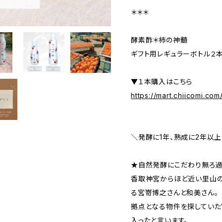
＊＊＊
酵素酢＊柿の神髄
ギフト用レギュラーボトル２
▼１本購入はこちら
https://mart.chiicomi.co
＼発酵に1年、熟成に2年以上
★自然発酵にこだわり無ろ過
香取神宮からほど近い里山
る宮嵜博之さんと和美さん。
拠点となる物件を探していた
入ったと言います。